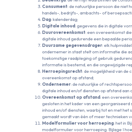
Consument
:
de natuurlijke persoon die niet
handels-, bedrijfs-, ambachts- of beroepsactiv
Dag
: kalenderdag;
Digitale inhoud
: gegevens die in digitale 
Duurovereenkomst
: een overeenkomst die 
digitale inhoud gedurende een bepaalde peri
Duurzame gegevensdrager
: elk hulpmidd
ondernemer in staat stelt om informatie die aa
toekomstige raadpleging of gebruik gedurend
informatie is bestemd, en die ongewijzigde r
Herroepingsrecht
: de mogelijkheid van de 
overeenkomst op afstand;
Ondernemer
: de natuurlijke of rechtspersoo
digitale inhoud en/of diensten op afstand aa
Overeenkomst op afstand
: een overeenk
gesloten in het kader van een georganiseerd 
inhoud en/of diensten, waarbij tot en met het
gemaakt wordt van één of meer technieken v
Modelformulier voor herroeping
: het in
modelformulier voor herroeping. Bijlage I hoe