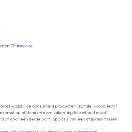
n
rden Thuiswinkel
omst waarbij de consument producten, digitale inhoud en/of
komst op afstand en deze zaken, digitale inhoud en/of
 of door een derde partij op basis van een afspraak tussen
ment gebruik kan maken van zijn herroepingsrecht;