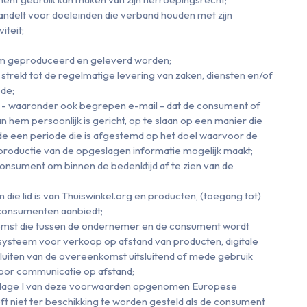
 handelt voor doeleinden die verband houden met zijn
iteit;
vorm geproduceerd en geleverd worden;
strekt tot de regelmatige levering van zaken, diensten en/of
ode;
el - waaronder ook begrepen e-mail - dat de consument of
n hem persoonlijk is gericht, op te slaan op een manier die
e een periode die is afgestemd op het doel waarvoor de
eproductie van de opgeslagen informatie mogelijk maakt;
consument om binnen de bedenktijd af te zien van de
n die lid is van Thuiswinkel.org en producten, (toegang tot)
n consumenten aanbiedt;
omst die tussen de ondernemer en de consument wordt
systeem voor verkoop op afstand van producten, digitale
 sluiten van de overeenkomst uitsluitend of mede gebruik
oor communicatie op afstand;
 Bijlage I van deze voorwaarden opgenomen Europese
ft niet ter beschikking te worden gesteld als de consument