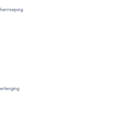
 herroeping
verlenging