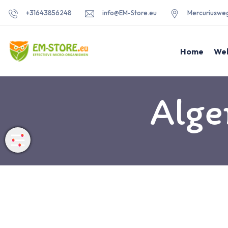
+31643856248
info@EM-Store.eu
Mercuriuswe
Home
We
Alge