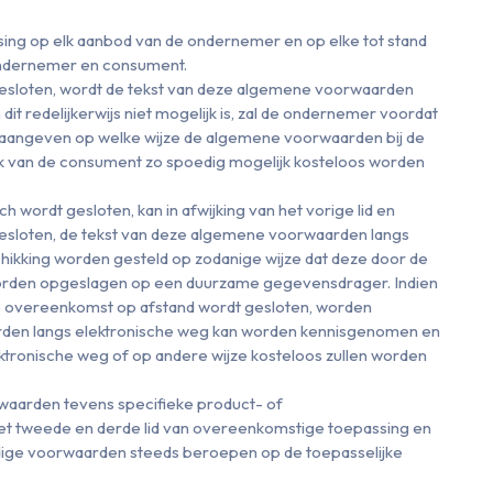
ng op elk aanbod van de ondernemer en op elke tot stand
ndernemer en consument.
esloten, wordt de tekst van deze algemene voorwaarden
it redelijkerwijs niet mogelijk is, zal de ondernemer voordat
 aangeven op welke wijze de algemene voorwaarden bij de
zoek van de consument zo spoedig mogelijk kosteloos worden
 wordt gesloten, kan in afwijking van het vorige lid en
esloten, de tekst van deze algemene voorwaarden langs
hikking worden gesteld op zodanige wijze dat deze door de
rden opgeslagen op een duurzame gegevensdrager. Indien
at de overeenkomst op afstand wordt gesloten, worden
en langs elektronische weg kan worden kennisgenomen en
ektronische weg of op andere wijze kosteloos zullen worden
waarden tevens specifieke product- of
het tweede en derde lid van overeenkomstige toepassing en
jdige voorwaarden steeds beroepen op de toepasselijke