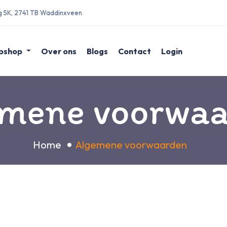
g 5K, 2741 TB Waddinxveen
bshop
Over ons
Blogs
Contact
Login
mene voorwa
Home
Algemene voorwaarden