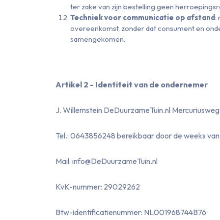
ter zake van zijn bestelling geen herroepingsr
Techniek voor communicatie op afstand
:
overeenkomst, zonder dat consument en ondern
samengekomen.
Artikel 2 - Identiteit van de ondernemer
J. Willemstein DeDuurzameTuin.nl Mercurius
Tel.: 0643856248 bereikbaar door de weeks van 
Mail: info@DeDuurzameTuin.nl
KvK-nummer: 29029262
Btw-identificatienummer: NL001968744B76