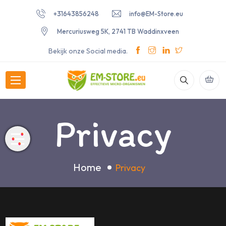
+31643856248
info@EM-Store.eu
Mercuriusweg 5K, 2741 TB Waddinxveen
Bekijk onze Social media.
Privacy
Home
Privacy