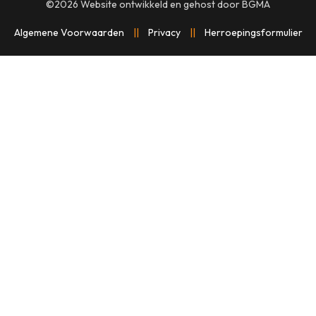
©2026
Website ontwikkeld en gehost door
BGMA
Algemene Voorwaarden
||
Privacy
||
Herroepingsformulier