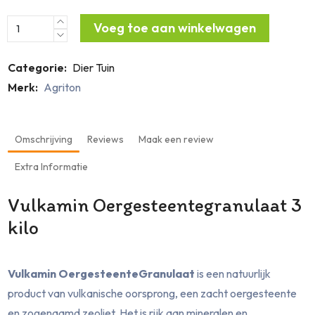
Voeg toe aan winkelwagen
Categorie:
Dier
Tuin
Merk:
Agriton
Omschrijving
Reviews
Maak een review
Extra Informatie
Vulkamin Oergesteentegranulaat 3
kilo
Vulkamin OergesteenteGranulaat
is een natuurlijk
product van vulkanische oorsprong, een zacht oergesteente
en zogenaamd zeoliet. Het is rijk aan mineralen en