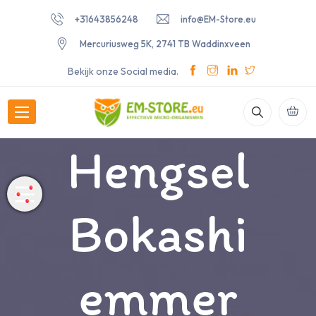
+31643856248
info@EM-Store.eu
Mercuriusweg 5K, 2741 TB Waddinxveen
Bekijk onze Social media.
Hengsel
Bokashi
emmer